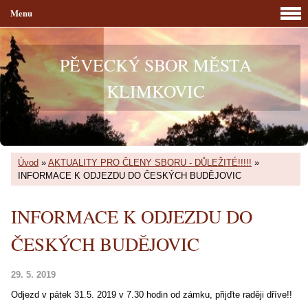
Menu
PĚVECKÝ SBOR MĚSTA
KLIMKOVIC
Úvod
»
AKTUALITY PRO ČLENY SBORU - DŮLEŽITÉ!!!!!
»
INFORMACE K ODJEZDU DO ČESKÝCH BUDĚJOVIC
INFORMACE K ODJEZDU DO
ČESKÝCH BUDĚJOVIC
29. 5. 2019
Odjezd v pátek 31.5. 2019 v 7.30 hodin od zámku, přijďte raději dříve!!