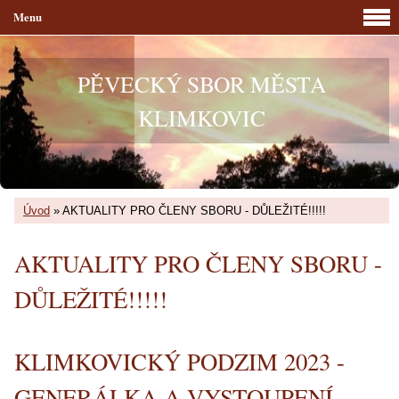
Menu
PĚVECKÝ SBOR MĚSTA
KLIMKOVIC
Úvod
»
AKTUALITY PRO ČLENY SBORU - DŮLEŽITÉ!!!!!
AKTUALITY PRO ČLENY SBORU -
DŮLEŽITÉ!!!!!
KLIMKOVICKÝ PODZIM 2023 -
GENERÁLKA A VYSTOUPENÍ