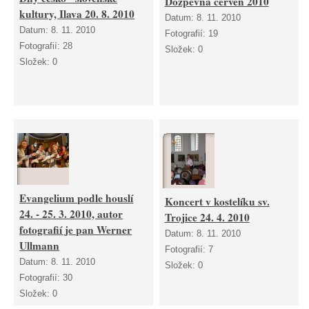
Dozpěvná červen 2010
kultury, Ilava 20. 8. 2010
Datum:
8. 11. 2010
Datum:
8. 11. 2010
Fotografií:
19
Fotografií:
28
Složek:
0
Složek:
0
Evangelium podle houslí
Koncert v kostelíku sv.
24. - 25. 3. 2010, autor
Trojice 24. 4. 2010
fotografií je pan Werner
Datum:
8. 11. 2010
Ullmann
Fotografií:
7
Datum:
8. 11. 2010
Složek:
0
Fotografií:
30
Složek:
0