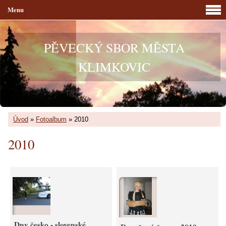
Menu
PĚVECKÝ SBOR MĚSTA
KLIMKOVIC
Úvod
»
Fotoalbum
»
2010
2010
Dny česko - slovenské