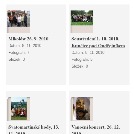
Mikolów 26. 9. 2010
Soustředění 1. 10. 2010,
Kunčice pod Ondřejníkem
Datum:
8. 11. 2010
Fotografií:
7
Datum:
8. 11. 2010
Složek:
0
Fotografií:
5
Složek:
0
Svatomartinské hody, 13.
Vánoční koncert, 26. 12.
11. 2010
2010