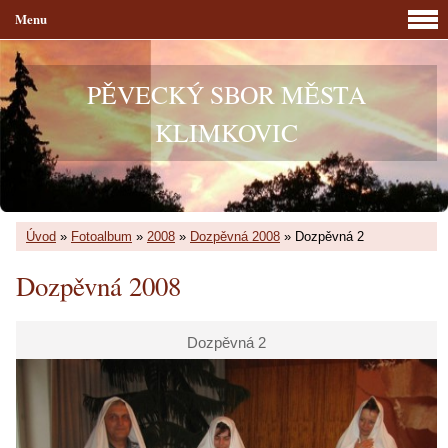
Menu
PĚVECKÝ SBOR MĚSTA
KLIMKOVIC
Úvod
»
Fotoalbum
»
2008
»
Dozpěvná 2008
»
Dozpěvná 2
Dozpěvná 2008
Dozpěvná 2