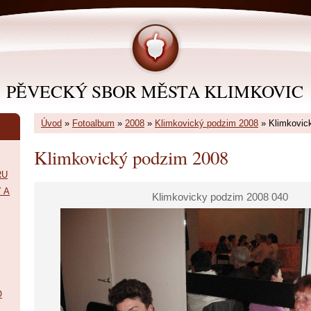
PĚVECKÝ SBOR MĚSTA KLIMKOVIC
Úvod
»
Fotoalbum
»
2008
»
Klimkovický podzim 2008
»
Klimkovic
Klimkovický podzim 2008
RU
 A
Klimkovicky podzim 2008 040
O