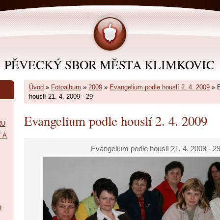
PĚVECKÝ SBOR MĚSTA KLIMKOVIC
Úvod
»
Fotoalbum
»
2009
»
Evangelium podle houslí 2. 4. 2009
»
houslí 21. 4. 2009 - 29
Evangelium podle houslí 2. 4. 2009
RU
 A
Evangelium podle houslí 21. 4. 2009 - 2
O