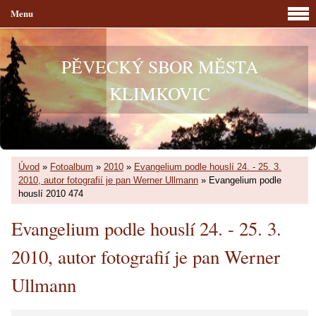
Menu
PĚVECKÝ SBOR MĚSTA
KLIMKOVIC
Úvod
»
Fotoalbum
»
2010
»
Evangelium podle houslí 24. - 25. 3.
2010, autor fotografií je pan Werner Ullmann
»
Evangelium podle
houslí 2010 474
Evangelium podle houslí 24. - 25. 3.
2010, autor fotografií je pan Werner
Ullmann