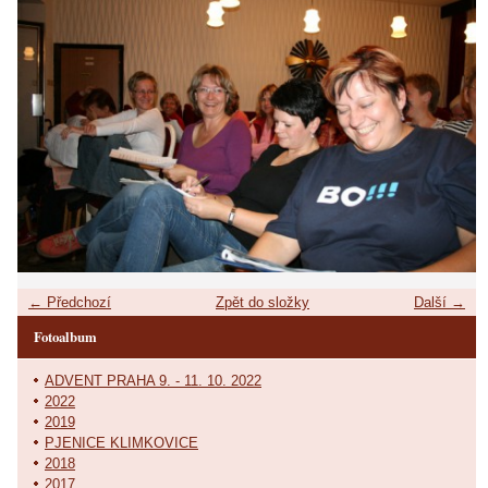
← Předchozí
Zpět do složky
Další →
Fotoalbum
ADVENT PRAHA 9. - 11. 10. 2022
2022
2019
PJENICE KLIMKOVICE
2018
2017