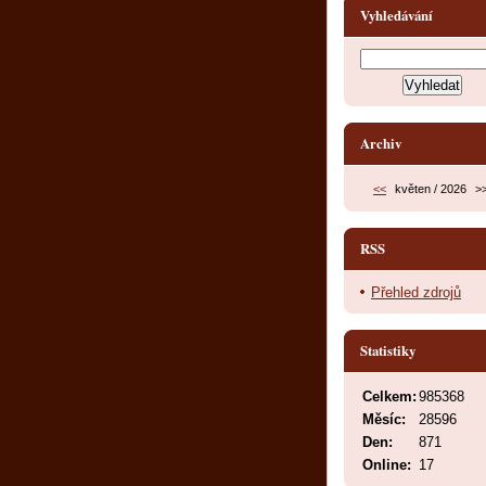
Vyhledávání
Archiv
<<
květen / 2026
>
RSS
Přehled zdrojů
Statistiky
Celkem:
985368
Měsíc:
28596
Den:
871
Online:
17