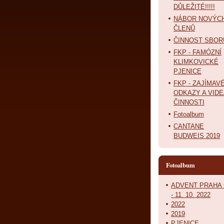
DŮLEŽITÉ!!!!!
NÁBOR NOVÝC
ČLENŮ
ČINNOST SBOR
FKP - FAMÓZNÍ
KLIMKOVICKÉ
PJENICE
FKP - ZAJÍMAV
ODKAZY A VIDE
ČINNOSTI
Fotoalbum
CANTANE
BUDWEIS 2019
Fotoalbum
ADVENT PRAHA 
- 11. 10. 2022
2022
2019
PJENICE