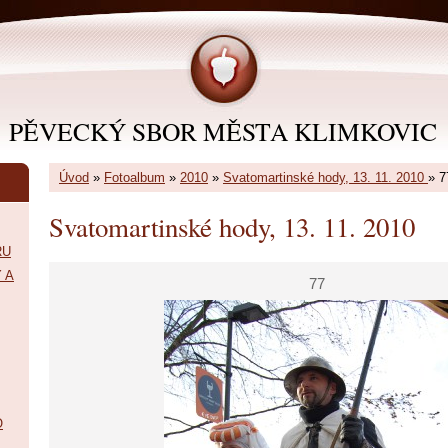
PĚVECKÝ SBOR MĚSTA KLIMKOVIC
Úvod
»
Fotoalbum
»
2010
»
Svatomartinské hody, 13. 11. 2010
»
7
Svatomartinské hody, 13. 11. 2010
RU
 A
77
O