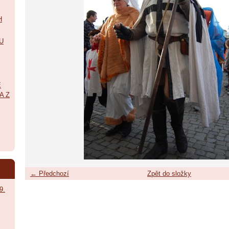
H
U
É
A Z
← Předchozí
Zpět do složky
9.