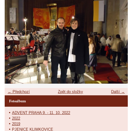
← Předchozí
Zpět do složky
Další →
Fotoalbum
ADVENT PRAHA 9. - 11. 10. 2022
2022
2019
PJENICE KLIMKOVICE