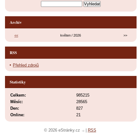
Archiv
<<
květen / 2026
>>
RSS
Přehled zdrojů
Statistiky
Celkem:
985215
Měsíc:
28565
Den:
827
Online:
21
© 2026 eStránky.cz
|
RSS