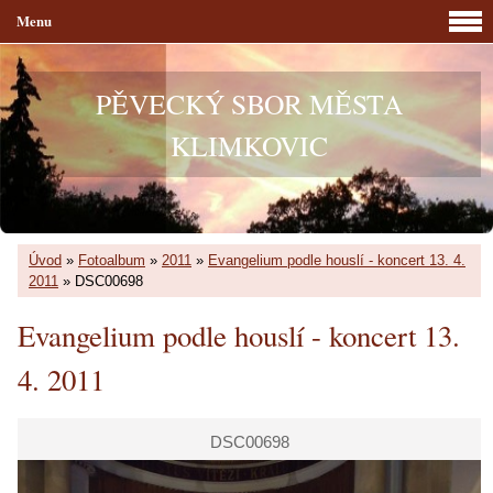
Menu
PĚVECKÝ SBOR MĚSTA
KLIMKOVIC
Úvod
»
Fotoalbum
»
2011
»
Evangelium podle houslí - koncert 13. 4.
2011
»
DSC00698
Evangelium podle houslí - koncert 13.
4. 2011
DSC00698