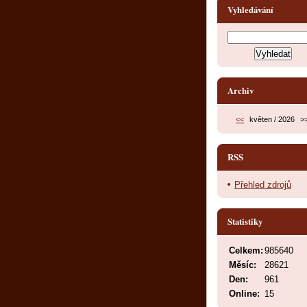
Vyhledávání
Archiv
<<
květen / 2026
>
RSS
Přehled zdrojů
Statistiky
Celkem:
985640
Měsíc:
28621
Den:
961
Online:
15