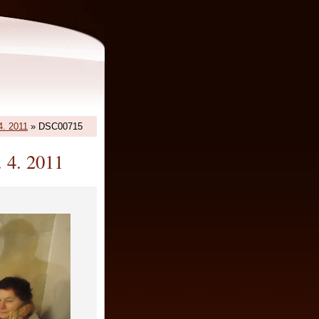
4. 2011
»
DSC00715
. 4. 2011