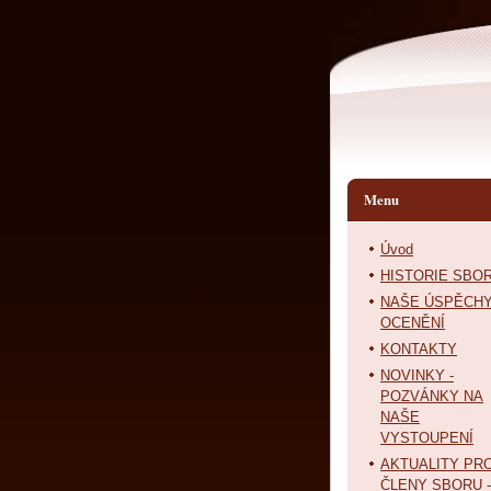
Menu
Úvod
HISTORIE SBO
NAŠE ÚSPĚCHY
OCENĚNÍ
KONTAKTY
NOVINKY -
POZVÁNKY NA
NAŠE
VYSTOUPENÍ
AKTUALITY PR
ČLENY SBORU -