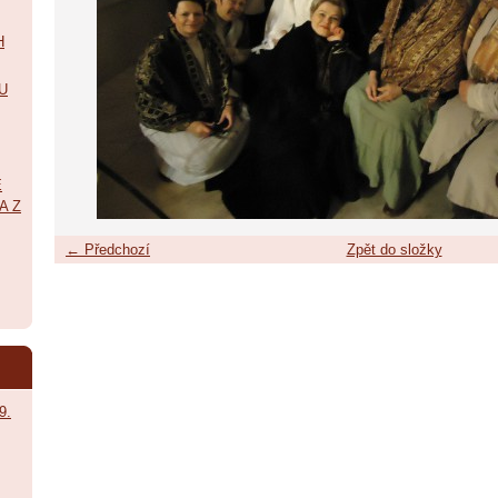
H
U
É
A Z
← Předchozí
Zpět do složky
9.