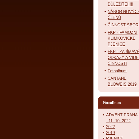
DŮLEŽITÉ!!!!!
NÁBOR NOVÝC
ČLENŮ
ČINNOST SBOR
FKP - FAMÓZNÍ
KLIMKOVICKÉ
PJENICE
FKP - ZAJÍMAV
ODKAZY A VIDE
ČINNOSTI
Fotoalbum
CANTANE
BUDWEIS 2019
Fotoalbum
ADVENT PRAHA 
- 11. 10. 2022
2022
2019
PJENICE