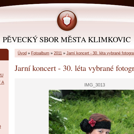
PĚVECKÝ SBOR MĚSTA KLIMKOVIC
Úvod
»
Fotoalbum
»
2011
»
Jarní koncert - 30. léta vybrané fotogra
Jarní koncert - 30. léta vybrané fotog
RU
 A
IMG_3013
O