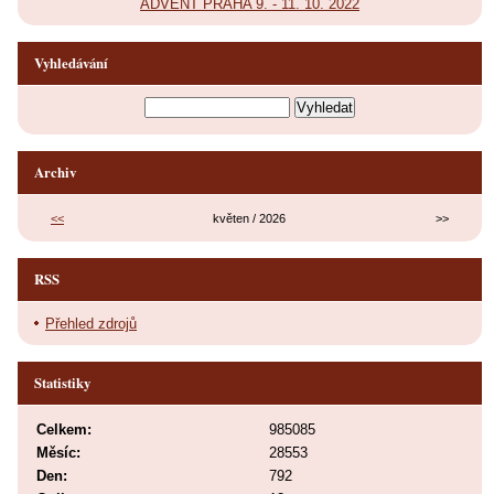
ADVENT PRAHA 9. - 11. 10. 2022
Vyhledávání
Archiv
<<
květen / 2026
>>
RSS
Přehled zdrojů
Statistiky
Celkem:
985085
Měsíc:
28553
Den:
792