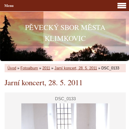
Menu
PĚVECKÝ SBOR MĚSTA
KLIMKOVIC
Úvod
»
Fotoalbum
»
2011
»
Jarní koncert, 28. 5. 2011
»
DSC_0133
Jarní koncert, 28. 5. 2011
DSC_0133