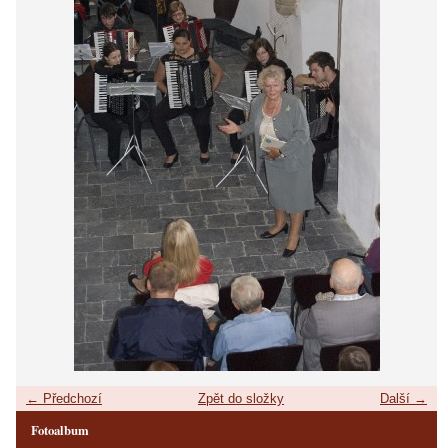
← Předchozí
Zpět do složky
Další →
Fotoalbum