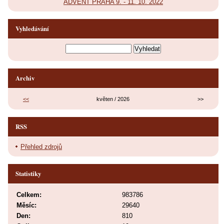
ADVENT PRAHA 9. - 11. 10. 2022
Vyhledávání
Archiv
<<
květen / 2026
>>
RSS
Přehled zdrojů
Statistiky
Celkem:
983786
Měsíc:
29640
Den:
810