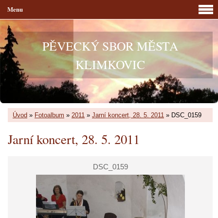
Menu
PĚVECKÝ SBOR MĚSTA
KLIMKOVIC
Úvod
»
Fotoalbum
»
2011
»
Jarní koncert, 28. 5. 2011
»
DSC_0159
Jarní koncert, 28. 5. 2011
DSC_0159