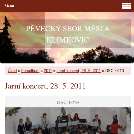
Menu
PĚVECKÝ SBOR MĚSTA
KLIMKOVIC
Úvod
»
Fotoalbum
»
2011
»
Jarní koncert, 28. 5. 2011
»
DSC_0210
Jarní koncert, 28. 5. 2011
DSC_0210