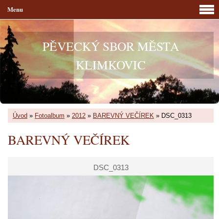
Menu
PĚVECKÝ SBOR MĚSTA
KLIMKOVIC
Úvod
»
Fotoalbum
»
2012
»
BAREVNÝ VEČÍREK
»
DSC_0313
BAREVNÝ VEČÍREK
DSC_0313