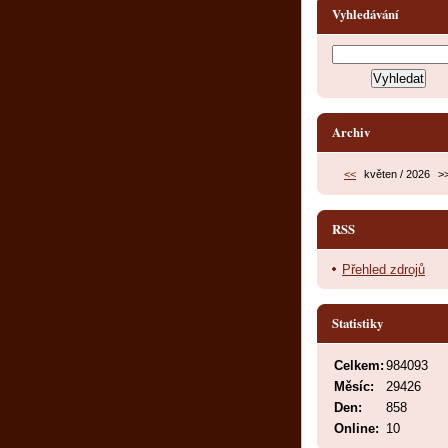
Vyhledávání
Archiv
<<
květen / 2026
>
RSS
Přehled zdrojů
Statistiky
Celkem:
984093
Měsíc:
29426
Den:
858
Online:
10