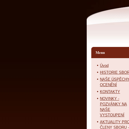
Menu
Úvod
HISTORIE SBO
NAŠE ÚSPĚCHY
OCENĚNÍ
KONTAKTY
NOVINKY -
POZVÁNKY NA
NAŠE
VYSTOUPENÍ
AKTUALITY PR
ČLENY SBORU -