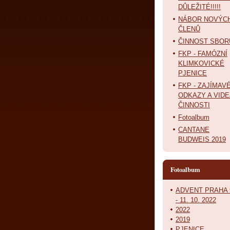
DŮLEŽITÉ!!!!!
NÁBOR NOVÝC
ČLENŮ
ČINNOST SBOR
FKP - FAMÓZNÍ
KLIMKOVICKÉ
PJENICE
FKP - ZAJÍMAV
ODKAZY A VIDE
ČINNOSTI
Fotoalbum
CANTANE
BUDWEIS 2019
Fotoalbum
ADVENT PRAHA 
- 11. 10. 2022
2022
2019
PJENICE