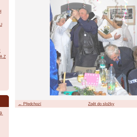
H
U
É
A Z
← Předchozí
Zpět do složky
9.