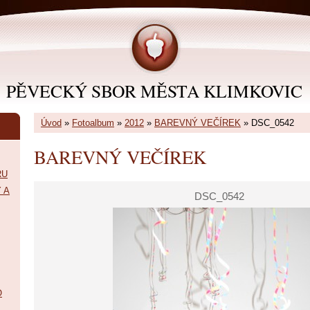
PĚVECKÝ SBOR MĚSTA KLIMKOVIC
Úvod
»
Fotoalbum
»
2012
»
BAREVNÝ VEČÍREK
»
DSC_0542
BAREVNÝ VEČÍREK
RU
 A
DSC_0542
O