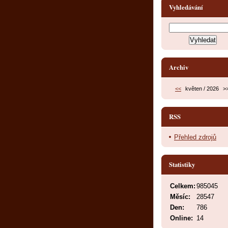
Vyhledávání
Archiv
<<
květen / 2026
>
RSS
Přehled zdrojů
Statistiky
Celkem:
985045
Měsíc:
28547
Den:
786
Online:
14