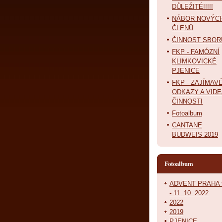
DŮLEŽITÉ!!!!!
NÁBOR NOVÝC
ČLENŮ
ČINNOST SBOR
FKP - FAMÓZNÍ
KLIMKOVICKÉ
PJENICE
FKP - ZAJÍMAV
ODKAZY A VIDE
ČINNOSTI
Fotoalbum
CANTANE
BUDWEIS 2019
Fotoalbum
ADVENT PRAHA 
- 11. 10. 2022
2022
2019
PJENICE