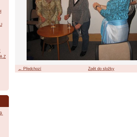
H
U
É
A Z
← Předchozí
Zpět do složky
9.