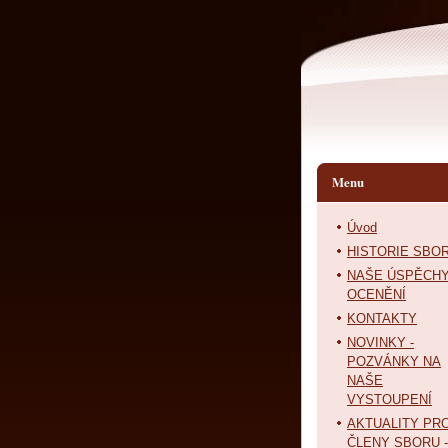
Menu
Úvod
HISTORIE SBO
NAŠE ÚSPĚCHY
OCENĚNÍ
KONTAKTY
NOVINKY -
POZVÁNKY NA
NAŠE
VYSTOUPENÍ
AKTUALITY PR
ČLENY SBORU -