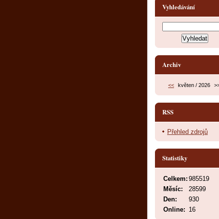
Vyhledávání
Archiv
<<
květen / 2026
>
RSS
Přehled zdrojů
Statistiky
Celkem:
985519
Měsíc:
28599
Den:
930
Online:
16