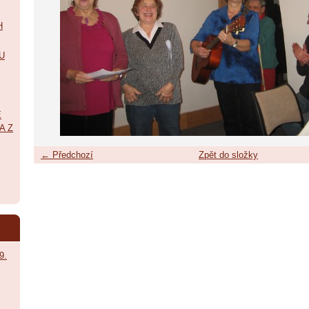
H
U
É
A Z
← Předchozí
Zpět do složky
9.