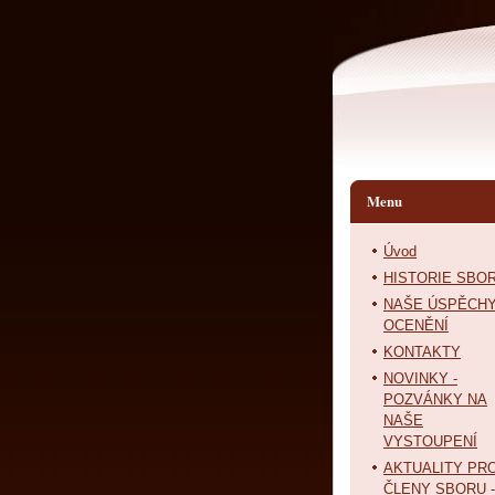
Menu
Úvod
HISTORIE SBO
NAŠE ÚSPĚCHY
OCENĚNÍ
KONTAKTY
NOVINKY -
POZVÁNKY NA
NAŠE
VYSTOUPENÍ
AKTUALITY PR
ČLENY SBORU -