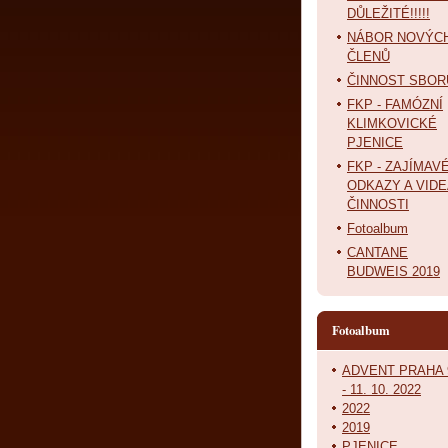
DŮLEŽITÉ!!!!!
NÁBOR NOVÝC
ČLENŮ
ČINNOST SBOR
FKP - FAMÓZNÍ
KLIMKOVICKÉ
PJENICE
FKP - ZAJÍMAV
ODKAZY A VIDE
ČINNOSTI
Fotoalbum
CANTANE
BUDWEIS 2019
Fotoalbum
ADVENT PRAHA 
- 11. 10. 2022
2022
2019
PJENICE