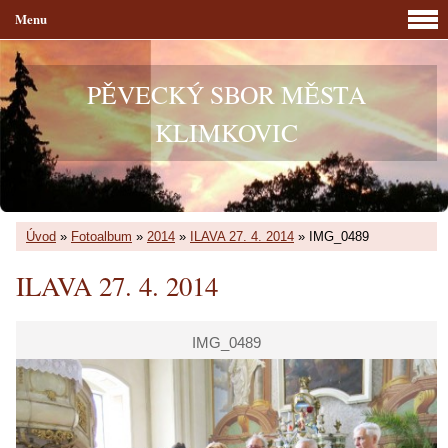
Menu
PĚVECKÝ SBOR MĚSTA
KLIMKOVIC
Úvod
»
Fotoalbum
»
2014
»
ILAVA 27. 4. 2014
»
IMG_0489
ILAVA 27. 4. 2014
IMG_0489