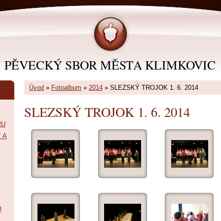
PĚVECKÝ SBOR MĚSTA KLIMKOVIC
Úvod
»
Fotoalbum
»
2014
»
SLEZSKÝ TROJOK 1. 6. 2014
SLEZSKÝ TROJOK 1. 6. 2014
RU
 A
O