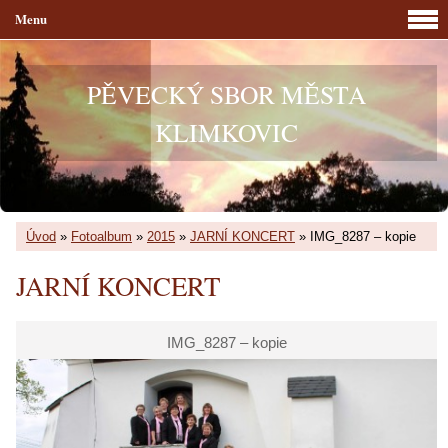
Menu
PĚVECKÝ SBOR MĚSTA
KLIMKOVIC
Úvod
»
Fotoalbum
»
2015
»
JARNÍ KONCERT
»
IMG_8287 – kopie
JARNÍ KONCERT
IMG_8287 – kopie