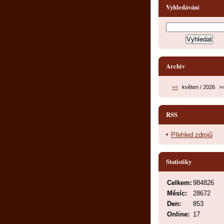
Vyhledávání
Archiv
<<
květen / 2026
>
RSS
Přehled zdrojů
Statistiky
Celkem:
984826
Měsíc:
28672
Den:
853
Online:
17