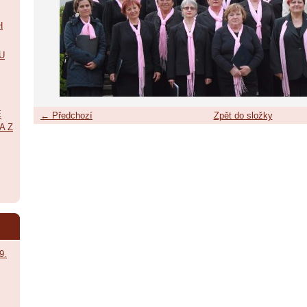
H
U
É
← Předchozí
Zpět do složky
A Z
9.