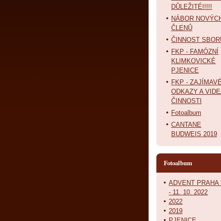
DŮLEŽITÉ!!!!!
NÁBOR NOVÝC
ČLENŮ
ČINNOST SBOR
FKP - FAMÓZNÍ
KLIMKOVICKÉ
PJENICE
FKP - ZAJÍMAV
ODKAZY A VIDE
ČINNOSTI
Fotoalbum
CANTANE
BUDWEIS 2019
Fotoalbum
ADVENT PRAHA 
- 11. 10. 2022
2022
2019
PJENICE