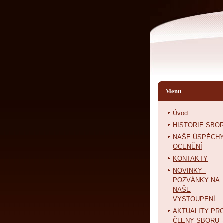
Menu
Úvod
HISTORIE SBO
NAŠE ÚSPĚCHY
OCENĚNÍ
KONTAKTY
NOVINKY -
POZVÁNKY NA
NAŠE
VYSTOUPENÍ
AKTUALITY PR
ČLENY SBORU -