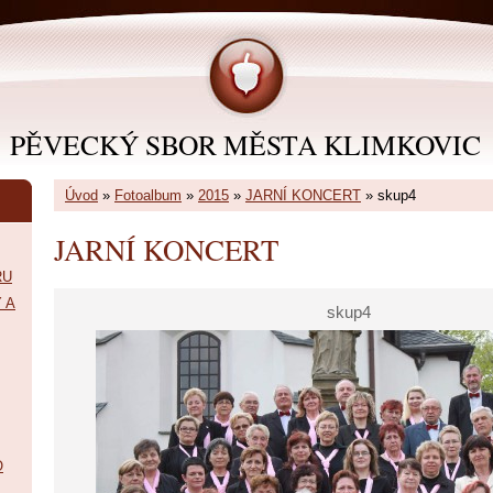
PĚVECKÝ SBOR MĚSTA KLIMKOVIC
Úvod
»
Fotoalbum
»
2015
»
JARNÍ KONCERT
»
skup4
JARNÍ KONCERT
RU
 A
skup4
O