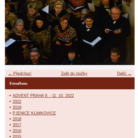
← Předchozí
Zpět do složky
Další →
Fotoalbum
ADVENT PRAHA 9. - 11. 10. 2022
2022
2019
PJENICE KLIMKOVICE
2018
2017
2016
2015