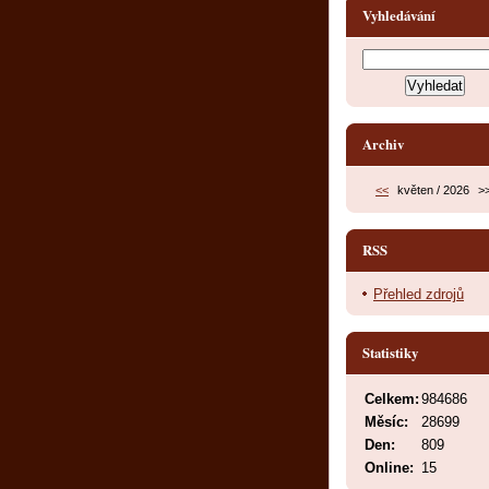
Vyhledávání
Archiv
<<
květen / 2026
>
RSS
Přehled zdrojů
Statistiky
Celkem:
984686
Měsíc:
28699
Den:
809
Online:
15