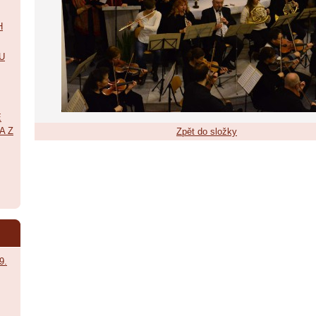
H
U
É
A Z
Zpět do složky
9.