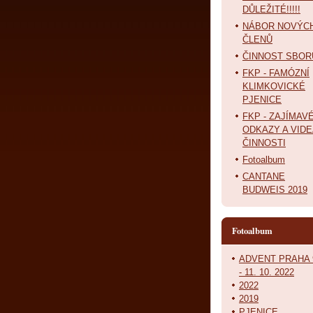
DŮLEŽITÉ!!!!!
NÁBOR NOVÝC
ČLENŮ
ČINNOST SBOR
FKP - FAMÓZNÍ
KLIMKOVICKÉ
PJENICE
FKP - ZAJÍMAV
ODKAZY A VIDE
ČINNOSTI
Fotoalbum
CANTANE
BUDWEIS 2019
Fotoalbum
ADVENT PRAHA 
- 11. 10. 2022
2022
2019
PJENICE