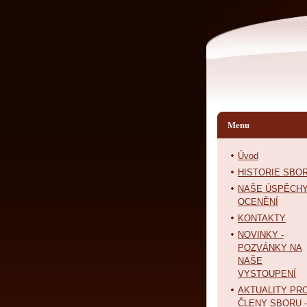
Menu
Úvod
HISTORIE SBO
NAŠE ÚSPĚCHY
OCENĚNÍ
KONTAKTY
NOVINKY -
POZVÁNKY NA
NAŠE
VYSTOUPENÍ
AKTUALITY PR
ČLENY SBORU -