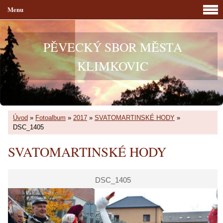
Menu
PĚVECKÝ SBOR MĚSTA
KLIMKOVIC
Úvod
»
Fotoalbum
»
2017
»
SVATOMARTINSKÉ HODY
»
DSC_1405
SVATOMARTINSKÉ HODY
DSC_1405