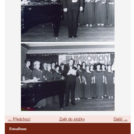
← Předchozí
Zpět do složky
Další →
Fotoalbum