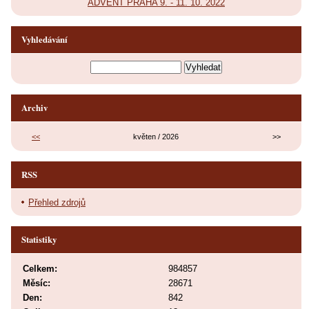
ADVENT PRAHA 9. - 11. 10. 2022
Vyhledávání
Archiv
<<
květen / 2026
>>
RSS
Přehled zdrojů
Statistiky
Celkem:
984857
Měsíc:
28671
Den:
842