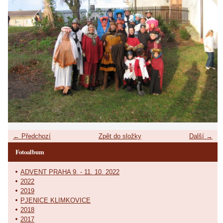
← Předchozí
Zpět do složky
Další →
Fotoalbum
ADVENT PRAHA 9. - 11. 10. 2022
2022
2019
PJENICE KLIMKOVICE
2018
2017