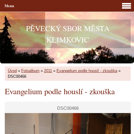
Menu
PĚVECKÝ SBOR MĚSTA
KLIMKOVIC
Úvod
»
Fotoalbum
»
2011
»
Evangelium podle houslí - zkouška
»
DSC00466
Evangelium podle houslí - zkouška
DSC00466