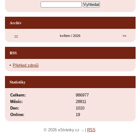
Archiv
<<
květen / 2026
>>
RSS
Přehled zdrojů
Statistiky
Celkem:
986977
Měsíc:
28811
Den:
1010
Online:
19
© 2026 eStránky.cz
|
RSS