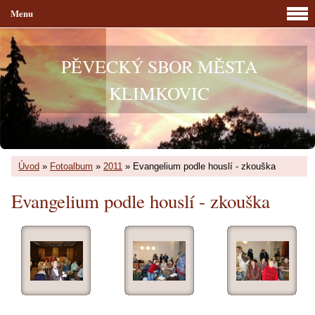
Menu
PĚVECKÝ SBOR MĚSTA
KLIMKOVIC
Úvod
»
Fotoalbum
»
2011
»
Evangelium podle houslí - zkouška
Evangelium podle houslí - zkouška