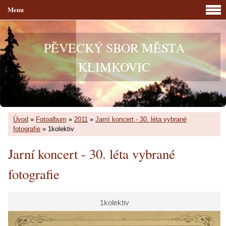
Menu
PĚVECKÝ SBOR MĚSTA
KLIMKOVIC
Úvod
»
Fotoalbum
»
2011
»
Jarní koncert - 30. léta vybrané
fotografie
»
1kolektiv
Jarní koncert - 30. léta vybrané
fotografie
1kolektiv