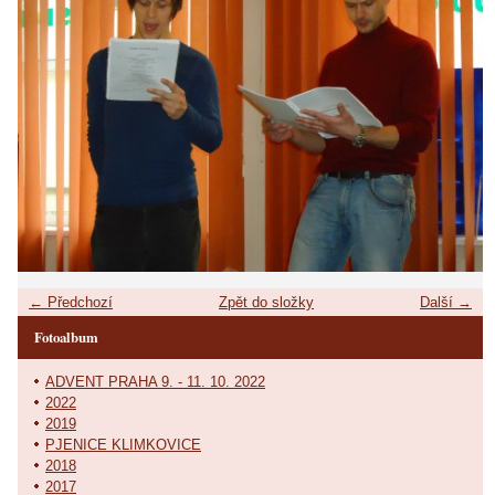
← Předchozí
Zpět do složky
Další →
Fotoalbum
ADVENT PRAHA 9. - 11. 10. 2022
2022
2019
PJENICE KLIMKOVICE
2018
2017