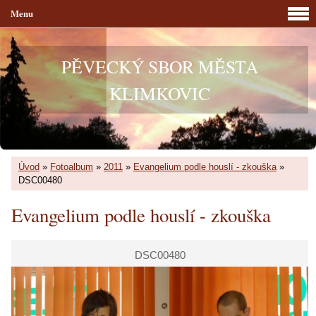
Menu
PĚVECKÝ SBOR MĚSTA
KLIMKOVIC
Úvod
»
Fotoalbum
»
2011
»
Evangelium podle houslí - zkouška
»
DSC00480
Evangelium podle houslí - zkouška
DSC00480