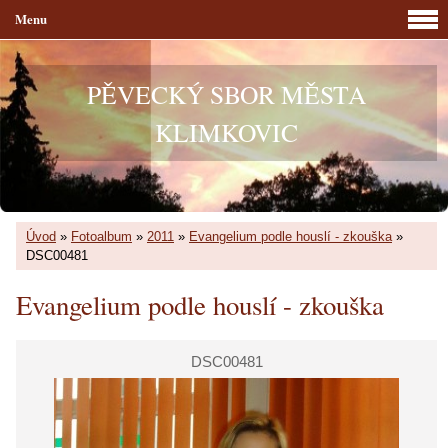
Menu
PĚVECKÝ SBOR MĚSTA
KLIMKOVIC
Úvod
»
Fotoalbum
»
2011
»
Evangelium podle houslí - zkouška
»
DSC00481
Evangelium podle houslí - zkouška
DSC00481